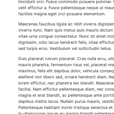
tincidunt orci. Fusce commodo posuere pulvinar.
velit efficitur a. Fusce pellentesque neque ut maur
facilisis magna eget orci posuere elementum.
Maecenas faucibus ligula ac nibh viverra dignissi
viverra nunc. Nam quis metus quis mauris dictum
vitae urna congue consectetur. Nunc sit amet molli
dignissim, odio lacus hendrerit felis, vitae effici
sed turpis eros. Vestibulum vel sollicitudin tellus.
Duis placerat rutrum placerat. Cras nulla arcu, ultr
mauris pharetra, fermentum risus vel, placerat mass
maximus, felis elit dapibus dolor, vehicula conseq
eleifend non libero sed, ornare hendrerit diam. N
lorem efficitur, nec pharetra leo blandit. Maecena
facilisi. Nam efficitur pellentesque diam, nec con
magna et erat blandit, ac pellentesque ante porttit
dapibus mattis lacus. Nullam purus mauris, vestib
Pellentesque habitant morbi tristique senectus et
In ullamcorper ipsum eu magna blandit pellentesque