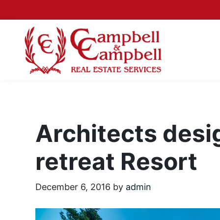
Skip
Skip
Skip
Skip
to
to
to
to
primary
main
primary
footer
navigation
content
sidebar
Campbell
Albuquerque
&
New
Campbell
Mexico
Real
Real
Estate
Architects desi
Services
Estate
retreat Resort
December 6, 2016
by
admin