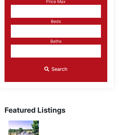
Price Max
ID
Beds
Baths
Search
Featured Listings