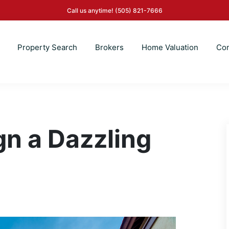
Call us anytime!
(505) 821-7666
Property Search
Brokers
Home Valuation
Con
gn a Dazzling