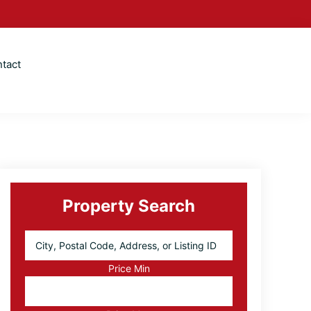
tact
Primary
Sidebar
Property Search
City,
Postal
Code,
Price Min
Address,
or
Listing