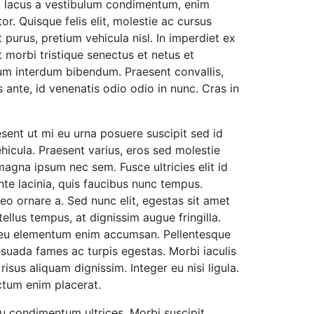
um, lacus a vestibulum condimentum, enim
r. Quisque felis elit, molestie ac cursus
 purus, pretium vehicula nisl. In imperdiet ex
morbi tristique senectus et netus et
m interdum bibendum. Praesent convallis,
 ante, id venenatis odio odio in nunc. Cras in
sent ut mi eu urna posuere suscipit sed id
hicula. Praesent varius, eros sed molestie
t magna ipsum nec sem. Fusce ultricies elit id
te lacinia, quis faucibus nunc tempus.
ornare a. Sed nunc elit, egestas sit amet
ellus tempus, at dignissim augue fringilla.
, eu elementum enim accumsan. Pellentesque
esuada fames ac turpis egestas. Morbi iaculis
isus aliquam dignissim. Integer eu nisi ligula.
ctum enim placerat.
eu condimentum ultrices. Morbi suscipit