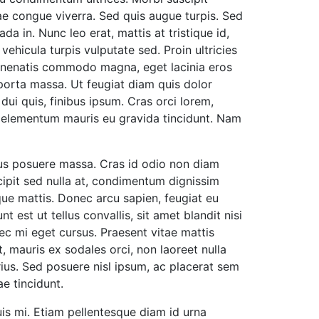
ae congue viverra. Sed quis augue turpis. Sed
in. Nunc leo erat, mattis at tristique id,
vehicula turpis vulputate sed. Proin ultricies
d venenatis commodo magna, eget lacinia eros
porta massa. Ut feugiat diam quis dolor
dui quis, finibus ipsum. Cras orci lorem,
ed elementum mauris eu gravida tincidunt. Nam
ibus posuere massa. Cras id odio non diam
cipit sed nulla at, condimentum dignissim
que mattis. Donec arcu sapien, feugiat eu
t est ut tellus convallis, sit amet blandit nisi
nec mi eget cursus. Praesent vitae mattis
t, mauris ex sodales orci, non laoreet nulla
rius. Sed posuere nisl ipsum, ac placerat sem
e tincidunt.
uis mi. Etiam pellentesque diam id urna