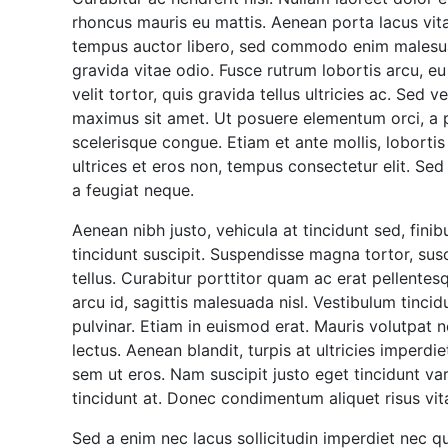
rhoncus mauris eu mattis. Aenean porta lacus vit
tempus auctor libero, sed commodo enim malesuada 
gravida vitae odio. Fusce rutrum lobortis arcu, eu 
velit tortor, quis gravida tellus ultricies ac. Se
maximus sit amet. Ut posuere elementum orci, a 
scelerisque congue. Etiam et ante mollis, lobortis 
ultrices et eros non, tempus consectetur elit. S
a feugiat neque.
Aenean nibh justo, vehicula at tincidunt sed, fin
tincidunt suscipit. Suspendisse magna tortor, sus
tellus. Curabitur porttitor quam ac erat pellentes
arcu id, sagittis malesuada nisl. Vestibulum tincidun
pulvinar. Etiam in euismod erat. Mauris volutpat 
lectus. Aenean blandit, turpis at ultricies imperdie
sem ut eros. Nam suscipit justo eget tincidunt va
tincidunt at. Donec condimentum aliquet risus vita
Sed a enim nec lacus sollicitudin imperdiet nec q