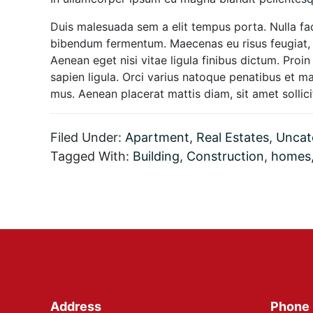
Duis malesuada sem a elit tempus porta. Nulla faci
bibendum fermentum. Maecenas eu risus feugiat, m
Aenean eget nisi vitae ligula finibus dictum. Proin
sapien ligula. Orci varius natoque penatibus et ma
mus. Aenean placerat mattis diam, sit amet sollic
Filed Under:
Apartment
,
Real Estates
,
Uncat
Tagged With:
Building
,
Construction
,
homes
Footer
Address
Phone