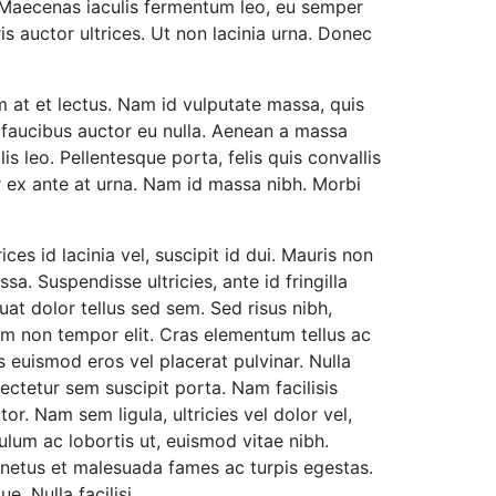
 Maecenas iaculis fermentum leo, eu semper
is auctor ultrices. Ut non lacinia urna. Donec
m at et lectus. Nam id vulputate massa, quis
 faucibus auctor eu nulla. Aenean a massa
s leo. Pellentesque porta, felis quis convallis
tur ex ante at urna. Nam id massa nibh. Morbi
ices id lacinia vel, suscipit id dui. Mauris non
a. Suspendisse ultricies, ante id fringilla
uat dolor tellus sed sem. Sed risus nibh,
am non tempor elit. Cras elementum tellus ac
s euismod eros vel placerat pulvinar. Nulla
sectetur sem suscipit porta. Nam facilisis
or. Nam sem ligula, ultricies vel dolor vel,
ulum ac lobortis ut, euismod vitae nibh.
 netus et malesuada fames ac turpis egestas.
. Nulla facilisi.