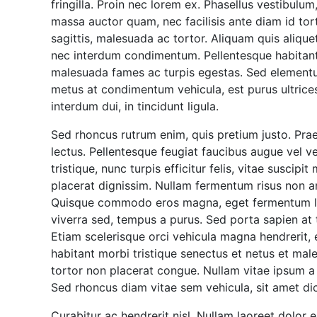
fringilla. Proin nec lorem ex. Phasellus vestibul
massa auctor quam, nec facilisis ante diam id torto
sagittis, malesuada ac tortor. Aliquam quis aliquet
nec interdum condimentum. Pellentesque habitant 
malesuada fames ac turpis egestas. Sed elementu
metus at condimentum vehicula, est purus ultrices
interdum dui, in tincidunt ligula.
Sed rhoncus rutrum enim, quis pretium justo. Prae
lectus. Pellentesque feugiat faucibus augue vel ve
tristique, nunc turpis efficitur felis, vitae suscipi
placerat dignissim. Nullam fermentum risus non an
Quisque commodo eros magna, eget fermentum leo 
viverra sed, tempus a purus. Sed porta sapien at t
Etiam scelerisque orci vehicula magna hendrerit
habitant morbi tristique senectus et netus et mal
tortor non placerat congue. Nullam vitae ipsum a r
Sed rhoncus diam vitae sem vehicula, sit amet di
Curabitur ac hendrerit nisl. Nullam laoreet dolor 