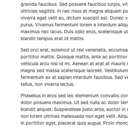
gravida faucibus. Sed posuere faucibus turpis, vit
ultricies sagittis. In nec risus at magna aliquam p
viverra eget velit eu, dictum suscipit est. Donec vi
purus. Vivamus fermentum lorem a interdum aliquam
maximus nec lacus. Duis odio eros, scelerisque u
blandit tempus erat id mattis.
Sed orci erat, euismod ut nisl venenatis, accumsan
porttitor mattis. Quisque mattis, ante ac porttitor
vehicula arcu nisl id mi. Aenean at erat at maur
magna sed massa scelerisque laoreet. Vestibulum 
fermentum ex at sapien interdum faucibus. Sed v
tellus, non viverra lectus.
Phasellus in eros sed leo elementum convallis con
dolor posuere maximus. Ut sed nulla ac dolor tem
blandit aliquet. Suspendisse justo ante, auctor in
non lorem ultrices malesuada non eget velit. Aliqu
in porttitor eget, placerat quis augue. Proin rhon